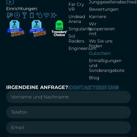
Junggesellenabschied
Far Cry
Einrichtungen:
VR
Bewertungen
Undead
Karriere
Arena
Wir
Singularity
kooperieren
mit
Sol
Raiders
Wo Sie uns
finden
Engineerium
Gutschein
Ermäßigungen
und
Sonderangebote
Blog
KONTAKTIERE UNS
IRGENDEINE ANFRAGE?