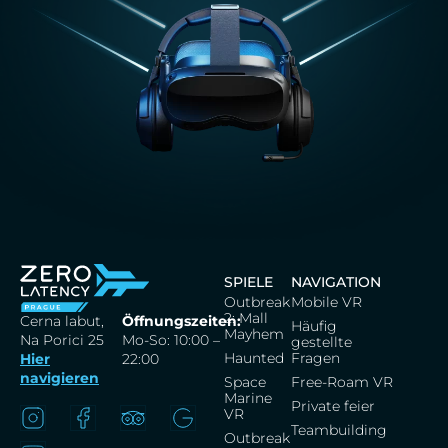
SPIELE
NAVIGATION
Outbreak
Mobile VR
2: Mall
Cerna labut,
Öffnungszeiten:
Häufig
Mayhem
Na Porici 25
Mo-So: 10:00 –
gestellte
Haunted
Fragen
Hier
22:00
navigieren
Space
Free-Roam VR
Marine
Private feier
VR
Teambuilding
Outbreak