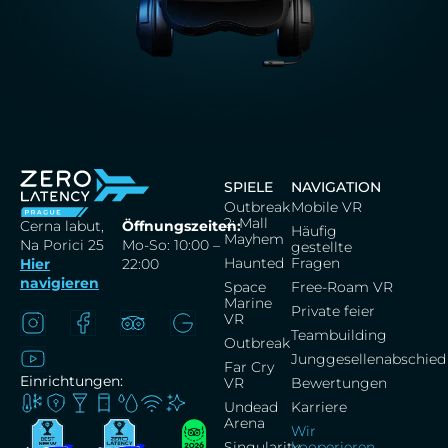
SPIELE
NAVIGATION
Outbreak
Mobile VR
2: Mall
Cerna labut,
Öffnungszeiten:
Häufig
Mayhem
Na Porici 25
Mo-So: 10:00 –
gestellte
Haunted
Fragen
Hier
22:00
navigieren
Space
Free-Roam VR
Marine
Private feier
VR
Teambuilding
Outbreak
Junggesellenabschied
Far Cry
Einrichtungen:
VR
Bewertungen
Undead
Karriere
Arena
Wir
Singularity
kooperieren