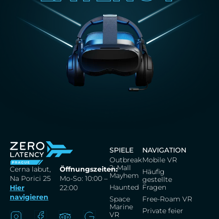
SPIELE
NAVIGATION
Outbreak
Mobile VR
2: Mall
Cerna labut,
Öffnungszeiten:
Häufig
Mayhem
Na Porici 25
Mo-So: 10:00 –
gestellte
Haunted
Fragen
Hier
22:00
navigieren
Space
Free-Roam VR
Marine
Private feier
VR