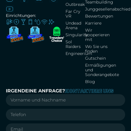
Teambuilding
Outbreak
Junggesellenabschied
Far Cry
Einrichtungen:
VR
Bewertungen
Undead
Karriere
Arena
Wir
Singularity
kooperieren
mit
Sol
Raiders
Wo Sie uns
finden
Engineerium
Gutschein
Ermäßigungen
und
Sonderangebote
Blog
KONTAKTIERE UNS
IRGENDEINE ANFRAGE?