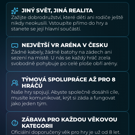
JINÝ SVĚT, JINÁ REALITA
Zažijte dobrodružství, které děti ani rodiče ještě
nikdy neokusili. Vstoupíte přímo do hry a
stanete se její hlavní součástí.
NEJVĚTŠÍ VR ARÉNA V ČESKU
Žádné kabely, žádné batohy na zádech ani
sezení na místě. U nás se každý hráč zcela
svobodně pohybuje po celé ploše obří arény.
TÝMOVÁ SPOLUPRÁCE AŽ PRO 8
HRÁČŮ
Naše hry spojují. Abyste společně dosáhli cíle,
musíte komunikovat, krýt si záda a fungovat
jako jeden tým.
ZÁBAVA PRO KAŽDOU VĚKOVOU
KATEGORII
Oficiální doporučený věk pro hry je už od 8 let.