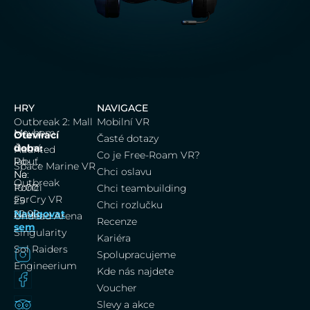
HRY
NAVIGACE
Outbreak 2: Mall
Mobilní VR
Mayhem
Dům
Otevírací
Časté dotazy
Černá
doba:
Haunted
Co je Free-Roam VR?
labuť,
Po-
Space Marine VR
Chci oslavu
Na
Ne:
Outbreak
Poříčí
10:00
Chci teambuilding
FarCry VR
25
–
Chci rozlučku
Navigovat
22:00
Undead Arena
Recenze
sem
Singularity
Kariéra
Sol Raiders
Spolupracujeme
Engineerium
Kde nás najdete
Voucher
Slevy a akce