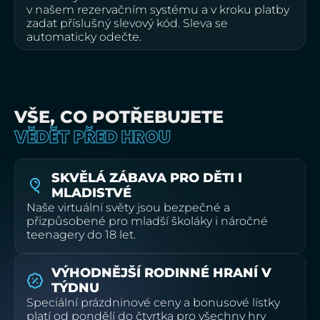
v našem rezervačním systému a v kroku platby
zadat příslušný slevový kód. Sleva se
automaticky odečte.
VŠE, CO POTŘEBUJETE
VĚDĚT PŘED HROU
SKVĚLÁ ZÁBAVA PRO DĚTI I
MLADISTVÉ
Naše virtuální světy jsou bezpečné a
přizpůsobené pro mladší školáky i náročné
teenagery do 18 let.
VÝHODNĚJŠÍ RODINNÉ HRANÍ V
TÝDNU
Speciální prázdninové ceny a bonusové lístky
platí od pondělí do čtvrtka pro všechny hry