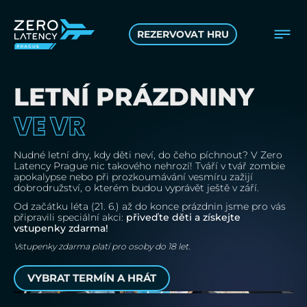
REZERVOVAT HRU
LETNÍ PRÁZDNINY
VE VR
Nudné letní dny, kdy děti neví, do čeho píchnout? V Zero
Latency Prague nic takového nehrozí! Tváří v tvář zombie
apokalypse nebo při prozkoumávání vesmíru zažijí
dobrodružství, o kterém budou vyprávět ještě v září.
Od začátku léta (21. 6.) až do konce prázdnin jsme pro vás
připravili speciální akci:
přiveďte děti a získejte
vstupenky zdarma!
Vstupenky zdarma platí pro osoby do 18 let.
VYBRAT TERMÍN A HRÁT