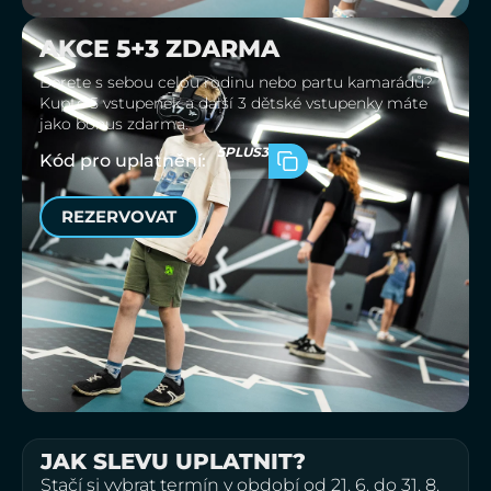
AKCE 5+3 ZDARMA
Berete s sebou celou rodinu nebo partu kamarádů?
Kupte 5 vstupenek a další 3 dětské vstupenky máte
jako bonus zdarma.
5PLUS3
Kód pro uplatnění:
REZERVOVAT
JAK SLEVU UPLATNIT?
Stačí si vybrat termín v období od 21. 6. do 31. 8.