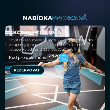
PROGRAMŮ
NABÍDKA
AKCE 2+1 ZDARMA
Chystáte se v menším počtu? Kupte 2 standardní
vstupenky (pro dospělé nebo děti) a třetí dětskou
vstupenku od nás dostanete zcela zdarma.
2PLUS1
Kód pro uplatnění:
REZERVOVAT