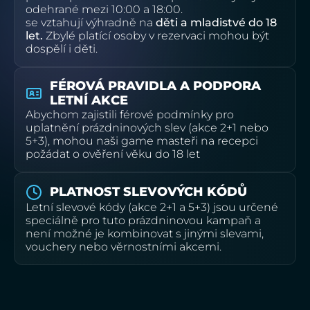
odehrané mezi 10:00 a 18:00.
se vztahují výhradně na
děti a mladistvé do 18
let.
Zbylé platící osoby v rezervaci mohou být
dospělí i děti.
FÉROVÁ PRAVIDLA A PODPORA
LETNÍ AKCE
Abychom zajistili férové podmínky pro
uplatnění prázdninových slev (akce 2+1 nebo
5+3), mohou naši game masteři na recepci
požádat o ověření věku do 18 let
PLATNOST SLEVOVÝCH KÓDŮ
Letní slevové kódy (akce 2+1 a 5+3) jsou určené
speciálně pro tuto prázdninovou kampaň a
není možné je kombinovat s jinými slevami,
vouchery nebo věrnostními akcemi.