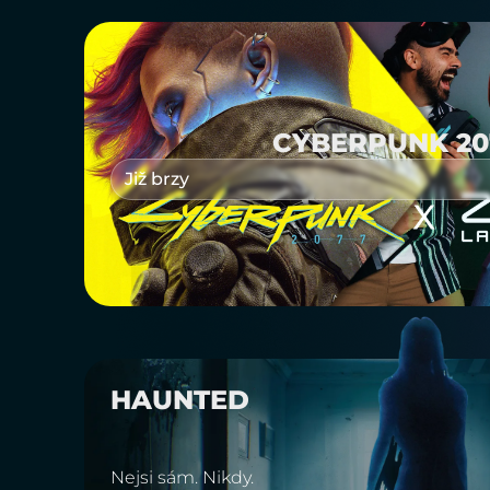
CYBERPUNK 20
Již brzy
HAUNTED
Nejsi sám. Nikdy.