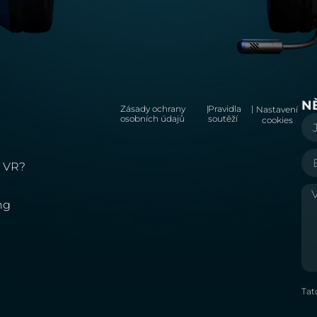
N
Zásady ochrany
|
Pravidla
|
Nastavení
osobních údajů
soutěží
cookies
m VR?
ng
Tat