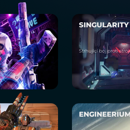
SINGULARITY
Strhující boj proti stro
ENGINEERIU