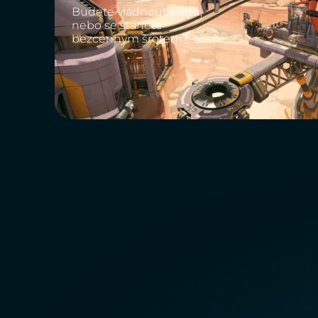
Budete vládnout světu,
nebo se stanete
bezcenným šrotem?