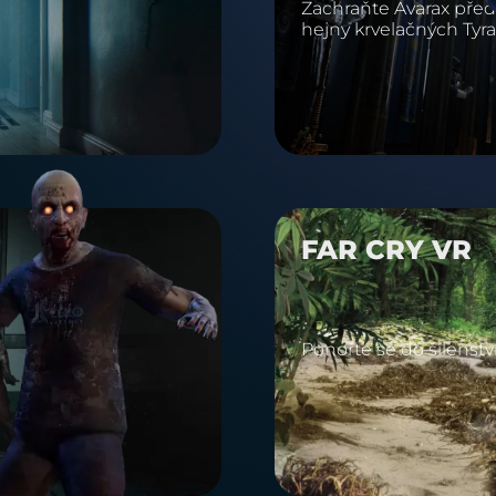
Zachraňte Avarax před
hejny krvelačných Tyra
FAR CRY VR
Ponořte se do šílenství