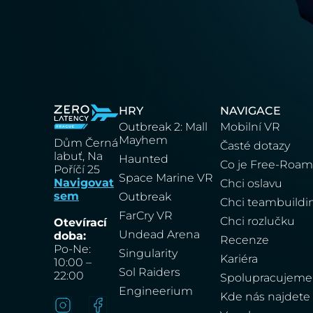
HRY
NAVIGACE
Outbreak 2: Mall
Mobilní VR
Mayhem
Dům Černá
Časté dotazy
labuť, Na
Haunted
Co je Free-Roa
Poříčí 25
Space Marine VR
Navigovat
Chci oslavu
sem
Outbreak
Chci teambuildi
FarCry VR
Chci rozlučku
Otevírací
Undead Arena
doba:
Recenze
Po-Ne:
Singularity
Kariéra
10:00 –
Sol Raiders
22:00
Spolupracujeme
Engineerium
Kde nás najdete