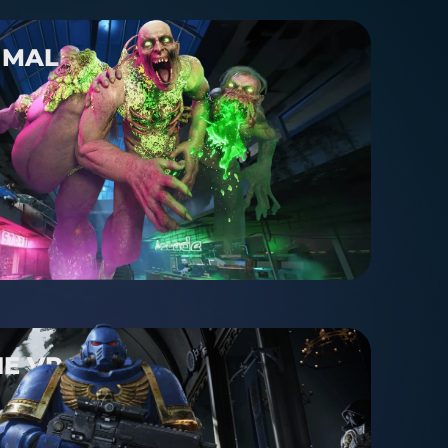
 MALL
E VR