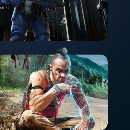
nidů.
.