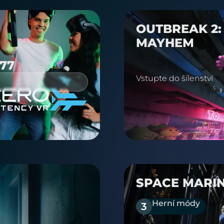
OUTBREAK 2:
MAYHEM
77
Vstupte do šílenství
SPACE MARIN
Herní módy
3