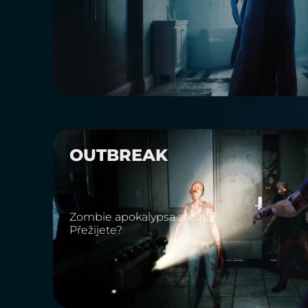
OUTBREAK
Zombie apokalypsa začíná!
Přežijete?