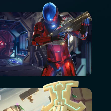
jům.
M