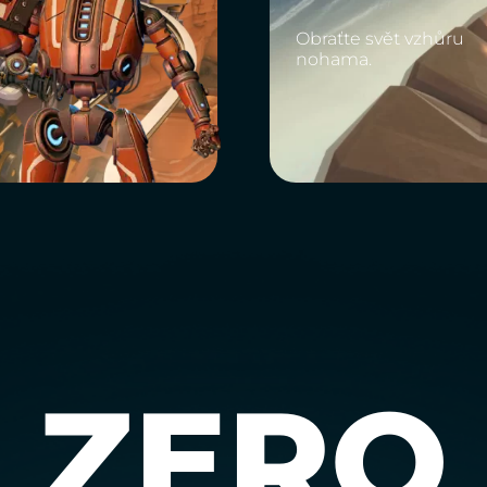
Obraťte svět vzhůru
nohama.
ZERO