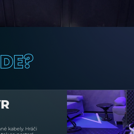
JDE?
VR
é kabely. Hráči