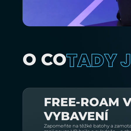
TADY 
O CO
FREE-ROAM 
VYBAVENÍ
Zapomeňte na těžké batohy a zamotan