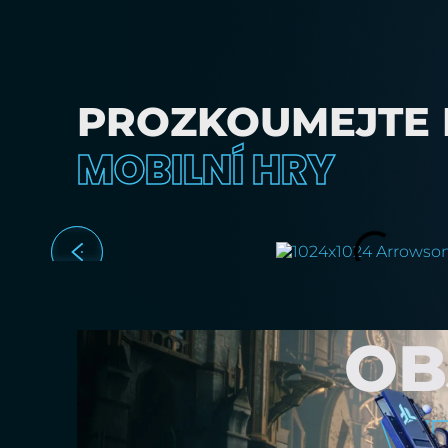
PROZKOUMEJTE 
MOBILNÍ HRY
OB
V