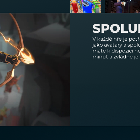
SPOLU
V každé hře je pot
jako avatary a spo
máte k dispozici 
minut
a zvládne je