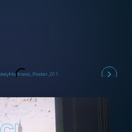
NES
CI