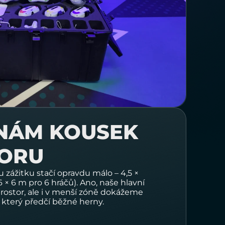
 NÁM KOUSEK
ORU
zážitku stačí opravdu málo –
4,5 ×
6 × 6 m pro 6 hráčů).
Ano, naše hlavní
prostor, ale i v menší zóně dokážeme
, který předčí běžné herny.