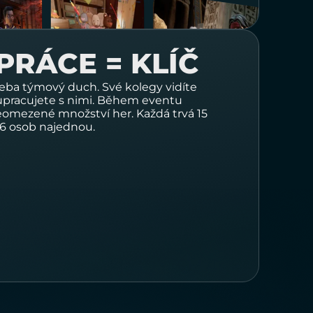
PRÁCE = KLÍČ
řeba týmový duch. Své kolegy vidíte
lupracujete s nimi. Během eventu
neomezené množství her. Každá trvá
15
6 osob
najednou.