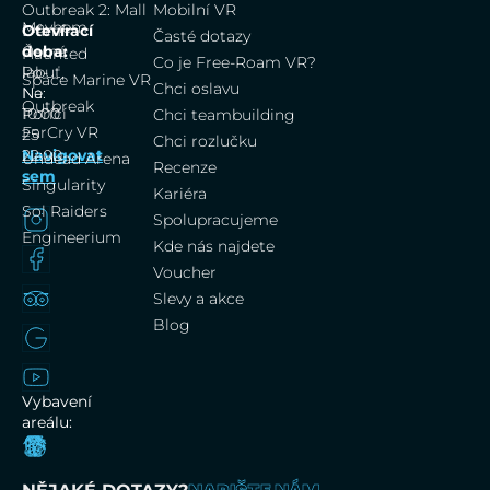
Outbreak 2: Mall
Mobilní VR
Mayhem
Dům
Otevírací
Časté dotazy
Černá
doba:
Haunted
Co je Free-Roam VR?
labuť,
Po-
Space Marine VR
Chci oslavu
Na
Ne:
Outbreak
Poříčí
10:00
Chci teambuilding
FarCry VR
25
–
Chci rozlučku
Navigovat
22:00
Undead Arena
Recenze
sem
Singularity
Kariéra
Sol Raiders
Spolupracujeme
Engineerium
Kde nás najdete
Voucher
Slevy a akce
Blog
Vybavení
areálu: