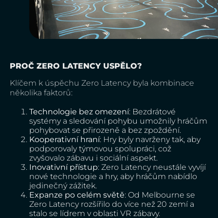
PROČ ZERO LATENCY USPĚLO?
Klíčem k úspěchu Zero Latency byla kombinace
několika faktorů:
Technologie bez omezení
: Bezdrátové
systémy a sledování pohybu umožnily hráčům
pohybovat se přirozeně a bez zpoždění.
Kooperativní hraní
: Hry byly navrženy tak, aby
podporovaly týmovou spolupráci, což
zvyšovalo zábavu i sociální aspekt.
Inovativní přístup
: Zero Latency neustále vyvíjí
nové technologie a hry, aby hráčům nabídlo
jedinečný zážitek.
Expanze po celém světě
: Od Melbourne se
Zero Latency rozšířilo do více než 20 zemí a
stalo se lídrem v oblasti VR zábavy.