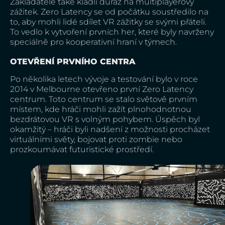
Zakladatelé také kladli důraz na multiplayerový
zážitek. Zero Latency se od počátku soustředilo na
to, aby mohli lidé sdílet VR zážitky se svými přáteli.
To vedlo k vytvoření prvních her, které byly navrženy
speciálně pro kooperativní hraní v týmech.
OTEVŘENÍ PRVNÍHO CENTRA
Po několika letech vývoje a testování bylo v roce
2014 v Melbourne otevřeno první Zero Latency
centrum. Toto centrum se stalo světově prvním
místem, kde hráči mohli zažít plnohodnotnou
bezdrátovou VR s volným pohybem. Úspěch byl
okamžitý – hráči byli nadšení z možnosti procházet
virtuálními světy, bojovat proti zombie nebo
prozkoumávat futuristické prostředí.