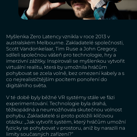
Myšlenka Zero Latency vznikla v roce 2013 v
australském Melbourne. Zakladatelé společnosti,
Scott Vandonkelaar, Tim Ruse a John Gregory,
sdíleli společnou vášeň pro technologie, hry a
imerzivní zážitky. Inspirovali se myšlenkou vytvořit
virtuální realitu, která by umožnila hráčům
pohybovat se zcela volně, bez omezení kabely a s
co nejrealističtějším pocitem ponoření do
digitálního světa.
V té době byly běžné VR systémy stále ve fázi
experimentování. Technologie byla drahá,
těžkopádná a neumožňovala skutečnou volnost
pohybu. Zakladatelé si proto položili klíčovou
otázku: „Jak vytvořit systém, který hráčům umožní
fyzicky se pohybovat v prostoru, aniž by narazili na
limity současných zařízení?“