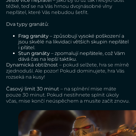
Ještě více nepřátel
– jako by to už tak nebylo dost
těžké, teď se na Vás hrnou dvojnásobné vlny
nepřátel, které Vás nebudou šetřit.
Dva typy granátů
:
Frag granáty
– způsobují vysoké poškození a
jsou skvělé na likvidaci větších skupin nepřátel
i přátel.
Stun granáty
– zpomalují nepřátele, což Vám
dává čas na lepší taktiku.
Dynamická obtížnost
– pokud selžete, hra se mírně
zjednoduší. Ale pozor! Pokud dominujete, hra Vás
rozseká na kusy!
Časový limit 30 minut
– na splnění mise máte
pouze 30 minut. Pokud nestihnete splnit úkoly
včas, mise končí neúspěchem a musíte začít znovu.