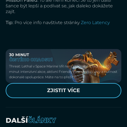
Mission Failed
. To ale není konec! Je to jen další
šance být lepší a podívat se, jak daleko dokážete
zajít.
Tip:
Pro více info navštivte stránky
Zero Latency
30 MINUT
ČISTÉHO CHAOSU!
Threat: Lethal v Space Marine VR není pro slabé. Čeká vás 30
minut intenzivní akce, aktivní Friendly Fire, smrtící vlny a nutnost
dokonalé spolupráce. Máte na to přežít?
ZJISTIT VÍCE
ČLÁNKY
DALŠÍ