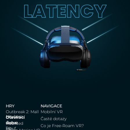
LATENCY
HRY
NAVIGACE
Outbreak 2: Mall
Mobilní VR
Mayhem
Dům
Otevírací
Časté dotazy
Černá
doba:
Haunted
Co je Free-Roam VR?
labuť,
Po-