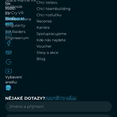
Space Marine VR
Chci oslavu
Na
Ne:
Outbreak
Poříčí
10:00
Chci teambuilding
FarCry VR
25
–
Chci rozlučku
Navigovat
22:00
Undead Arena
Recenze
sem
Singularity
Kariéra
Sol Raiders
Spolupracujeme
Engineerium
Kde nás najdete
Voucher
Slevy a akce
Blog
Vybavení
areálu:
NAPIŠTE NÁM
NĚJAKÉ DOTAZY?