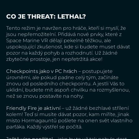
CO JE THREAT: LETHAL?
Tento režim je navržen pro hráče, kteří si myslí, že
jsou nepřemožitelní. Přidává nové prvky, které z
Space Marine VR dělají pekelně těžkou, ale
uspokojující zkušenost, kde si budete muset dávat
pozor na každý pohyb a rozhodnutí. Už žádné
zbytečné prostoje, jen nepřetržitá akce!
Checkpoints jako v PC hrách
– postupujete
úrovněmi, ale pokud padne celý tým, začínáte
znovu od posledního checkpointu. A jestli Vás to
uklidní, budete mít aspoň chvilku na rozmyšlenou,
než se znovu postavíte na nohy.
Friendly Fire je aktivní
– už žádné bezhlavé střílení
kolem! Teď si musíte dávat pozor, kam míříte, jinak
místo Hormagauntů pošlete na onen svět vlastního
parťáka. Každý výstřel se počítá.