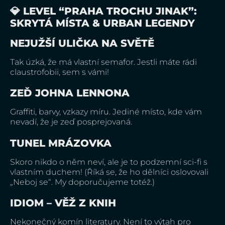
💎 LEVEL “PRAHA TROCHU JINAK”:
SKRYTÁ MÍSTA & URBAN LEGENDY
NEJUŽŠÍ ULIČKA NA SVĚTĚ
Tak úzká, že má vlastní semafor. Jestli máte rádi
claustrofobii, sem s vámi!
ZEĎ JOHNA LENNONA
Graffiti, barvy, vzkazy míru. Jediné místo, kde vám
nevadí, že je zeď posprejovaná.
TUNEL MRÁZOVKA
Skoro nikdo o něm neví, ale je to podzemní sci-fi s
vlastním duchem! (Říká se, že ho dělníci oslovovali
„Neboj se“. My doporučujeme totéž.)
IDIOM – VĚŽ Z KNIH
Nekonečný komín literatury. Není to výtah pro