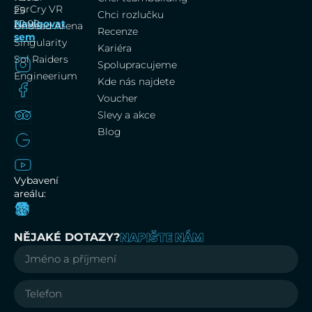
FarCry VR
25
–
Chci rozlučku
Navigovat
22:00
Undead Arena
Recenze
sem
Singularity
Kariéra
Sol Raiders
Spolupracujeme
Engineerium
Kde nás najdete
Voucher
Slevy a akce
Blog
Vybavení
areálu:
NAPIŠTE NÁM
NĚJAKÉ DOTAZY?