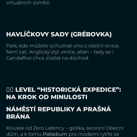
virtuálních zombií.
HAVLÍČKOVY SADY (GRÉBOVKA)
Park, kde můžete ochutnat víno z vlastní vinice.
Není zač. Anglický styl, vinice, altán – tady se i
Gandalfovi chce zůstat na důchod.
🚶‍♀️ LEVEL “HISTORICKÁ EXPEDICE”:
NA KROK OD MINULOSTI
NÁMĚSTÍ REPUBLIKY A PRAŠNÁ
BRÁNA
Kousek od Zero Latency – gotika, secesní Obecní
dům, a k tomu
Palladium
pro moderní rytíře se