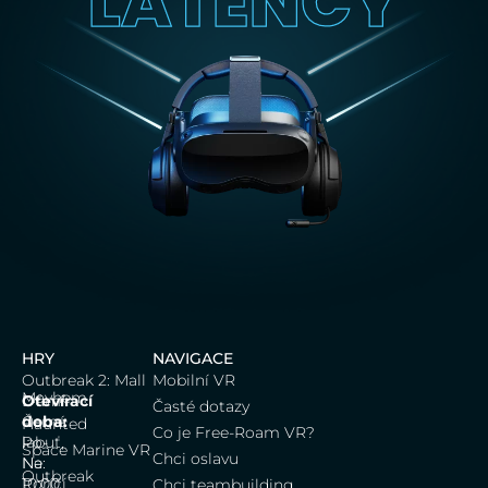
LATENCY
HRY
NAVIGACE
Outbreak 2: Mall
Mobilní VR
Mayhem
Dům
Otevírací
Časté dotazy
Černá
doba:
Haunted
Co je Free-Roam VR?
labuť,
Po-
Space Marine VR
Chci oslavu
Na
Ne:
Outbreak
Poříčí
10:00
Chci teambuilding