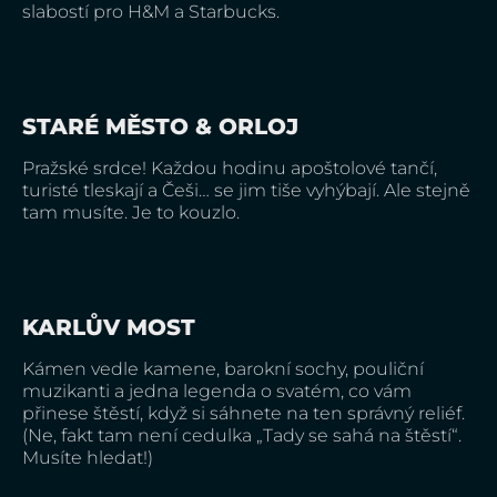
slabostí pro H&M a Starbucks.
STARÉ MĚSTO & ORLOJ
Pražské srdce! Každou hodinu apoštolové tančí,
turisté tleskají a Češi… se jim tiše vyhýbají. Ale stejně
tam musíte. Je to kouzlo.
KARLŮV MOST
Kámen vedle kamene, barokní sochy, pouliční
muzikanti a jedna legenda o svatém, co vám
přinese štěstí, když si sáhnete na ten správný reliéf.
(Ne, fakt tam není cedulka „Tady se sahá na štěstí“.
Musíte hledat!)