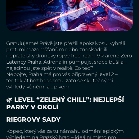
Gratulujeme! Právě jste přežili apokalypsu, vyhráli
proti mimozemšťanům nebo zneškodnili
nepřátelský dronový roj ve free-roam VR aréně
Zero
Latency Praha
. Adrenalin pumpuje, srdce buší a…
najednou jste zpět v realitě. Co teď?
Nebojte, Praha má pro vás připravený
level 2
–
tentokrát bez headsetu, zato se skutečnými
výhledy, vůněmi a… pivem.
🌿 LEVEL “ZELENÝ CHILL”: NEJLEPŠÍ
PARKY V OKOLÍ
RIEGROVY SADY
Kopec, který vás za tu námahu odmění epickým
výhledem na Pražský hrad – ideální místo pro