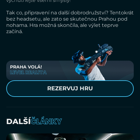
vychutnejte všemi smysly!
Tak co, připravení na další dobrodružství? Tentokrát
bez headsetu, ale zato se skutečnou Prahou pod
nohama. Hra možná skončila, ale výlet teprve
začíná.
PRAHA VOLÁ!
LEVEL REALITA
REZERVUJ HRU
ČLÁNKY
DALŠÍ