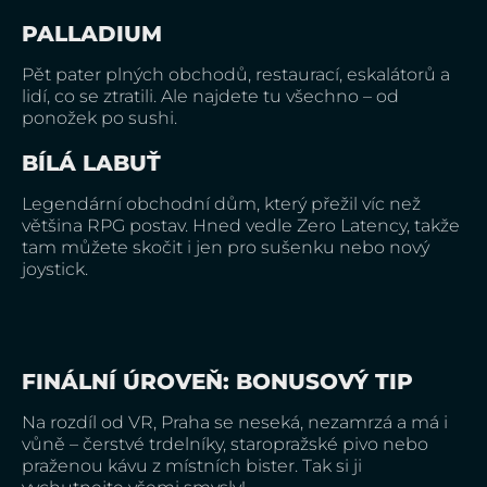
PALLADIUM
Pět pater plných obchodů, restaurací, eskalátorů a
lidí, co se ztratili. Ale najdete tu všechno – od
ponožek po sushi.
BÍLÁ LABUŤ
Legendární obchodní dům, který přežil víc než
většina RPG postav. Hned vedle Zero Latency, takže
tam můžete skočit i jen pro sušenku nebo nový
joystick.
FINÁLNÍ ÚROVEŇ: BONUSOVÝ TIP
Na rozdíl od VR, Praha se neseká, nezamrzá a má i
vůně – čerstvé trdelníky, staropražské pivo nebo
praženou kávu z místních bister. Tak si ji