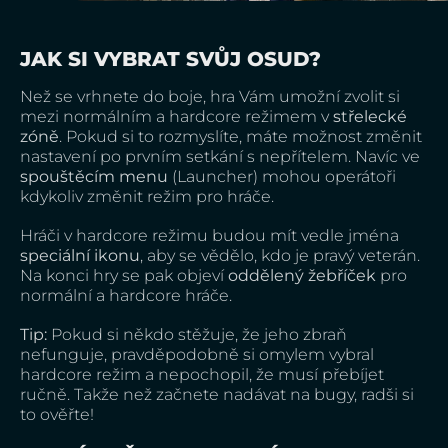
JAK SI VYBRAT SVŮJ OSUD?
Než se vrhnete do boje, hra Vám umožní zvolit si
mezi normálním a hardcore režimem v
střelecké
zóně
. Pokud si to rozmyslíte, máte možnost změnit
nastavení po prvním setkání s nepřítelem. Navíc ve
spouštěcím menu
(Launcher) mohou operátoři
kdykoliv změnit režim pro hráče.
Hráči v hardcore režimu budou mít vedle jména
speciální ikonu
, aby se vědělo, kdo je pravý veterán.
Na konci hry se pak objeví
oddělený žebříček
pro
normální a hardcore hráče.
Tip:
Pokud si někdo stěžuje, že jeho zbraň
nefunguje, pravděpodobně si omylem vybral
hardcore režim a nepochopil, že musí přebíjet
ručně. Takže než začnete nadávat na bugy, radši si
to ověřte!