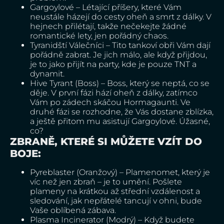
Gargoylové – Létající příšery, které Vám
neustále házejí do cesty oheň a smrt z dálky. V
hejnech přilétají, takže nečekejte žádné
romantické lety, jen pořádný chaos.
Tyranidští Válečníci – Tito tankoví obři Vám dají
pořádně zabrat. Je jich málo, ale když přijdou,
je to jako přijít na party, kde je pouze TNT a
dynamit.
Hive Tyrant (Boss) – Boss, který se neptá, co se
děje. V první fázi hází oheň z dálky, zatímco
Vám po zádech skáčou Hormagaunti. Ve
druhé fázi se rozhodne, že Vás dostane zblízka,
a ještě přitom mu asistují Gargoylové. Úžasné,
co?
ZBRANĚ, KTERÉ SI MŮŽETE VZÍT DO
BOJE:
Pyreblaster (Oranžový) – Plamenomet, který je
víc než jen zbraň – je to umění. Pošlete
plameny na krátkou až střední vzdálenost a
sledování, jak nepřátelé tancují v ohni, bude
Vaše oblíbená zábava.
Plasma Incinerator (Modrý) – Když budete