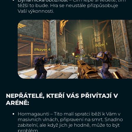
těžší to bude. Hra se neustále přizpůsobuje
Vaší výkonnosti.
NEPŘÁTELÉ, KTEŘÍ VÁS PŘIVÍTAJÍ V
ARÉNĚ:
Hormagaunti – Tito malí spratci běží k Vám v
masivních vlnách, připravení na smrt. Snadno
zabitelní, ale když jich je hodně, může to být
problém.