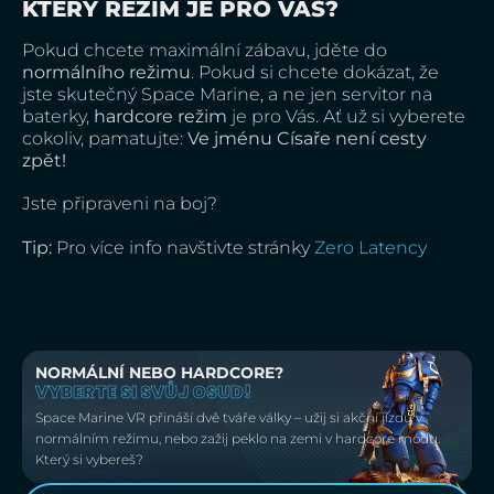
KTERÝ REŽIM JE PRO VÁS?
Pokud chcete maximální zábavu, jděte do
normálního režimu
. Pokud si chcete dokázat, že
jste skutečný Space Marine, a ne jen servitor na
baterky,
hardcore režim
je pro Vás. Ať už si vyberete
cokoliv, pamatujte:
Ve jménu Císaře není cesty
zpět!
Jste připraveni na boj?
Tip:
Pro více info navštivte stránky
Zero Latency
NORMÁLNÍ NEBO HARDCORE?
VYBERTE SI SVŮJ OSUD!
Space Marine VR přináší dvě tváře války – užij si akční jízdu v
normálním režimu, nebo zažij peklo na zemi v hardcore módu.
Který si vybereš?