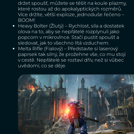
držet spoušť, můžete se těšit na koule plazmy,
které rostou až do apokalyptických rozměrů.
Více držíte, větší exploze, jednoduše řečeno –
BOOM!
Heavy Bolter (Žlutý) – Rychlost, síla a dostatek
olova na to, aby se nepřátelé rozplynuli jako
popcorn v mikrovlnce. Stačí pustit spoušť a
sledovat, jak to všechno lítá vzduchem.
Melta Rifle (Fialový) – Představte si laserový
paprsek tak silný, že prožehne vše, co mu stojí
v cestě. Nepřátelé se roztaví dřív, než si vůbec
uvědomí, co se děje.