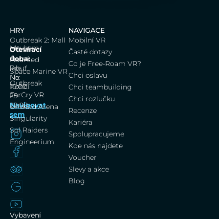
HRY
NAVIGACE
Outbreak 2: Mall
Mobilní VR
Mayhem
Dům
Otevírací
Časté dotazy
Černá
doba:
Haunted
Co je Free-Roam VR?
labuť,
Po-
Space Marine VR
Chci oslavu
Na
Ne:
Outbreak
Poříčí
10:00
Chci teambuilding
FarCry VR
25
–
Chci rozlučku
Navigovat
22:00
Undead Arena
Recenze
sem
Singularity
Kariéra
Sol Raiders
Spolupracujeme
Engineerium
Kde nás najdete
Voucher
Slevy a akce
Blog
Vybavení