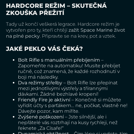
HARDCORE REŽIM – SKUTEČNÁ
ZKOUŠKA PŘEŽITÍ
Tady už končí veškerá legrace. Hardcore režim je
vytvořen pro ty, kteří chtějí
zažít Space Marine život
na plné pecky
. Připravte se na krev, pot a vztek.
JAKÉ PEKLO VÁS ČEKÁ?
Bolt Rifle s manuálním přebíjením
–
Zapomeňte na automatiku! Musíte přebíjet
ručně, což znamená, že každé rozhodnutí v
boji má následky.
Dva režimy střelby
– Bolt Rifle lze přepínat
mezi jednotlivými výstřely a třírannými
dávkami. Žádné bezhlavé kropení!
Friendly Fire je aktivní
– Konečně si můžete
vyřídit účty s parťákem… ne, počkat, vlastně ne!
Dávejte pozor, kam míříte.
Zvýšené poškození
– Jste silnější, ale i
nepřátelé vás roztrhají na kusy rychleji, než
řeknete „Za Císaře!“
Dynamická obtížnost
– Čím lépe si vedete, tím