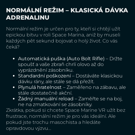
NORMÁLNÍ REŽIM – KLASICKÁ DÁVKA
ADRENALINU
Normální režim je určen pro ty, kteří si chtějí užít
epickou bitvu v roli Space Marina, aniž by museli
každých pět sekund bojovat o holý život. Co vás
čeká?
Automatická puška (Auto Bolt Rifle)
– Držte
spoušť a vaše zbraň chrlí olovo až do
vyprázdnění zásobníku.
Standardní poškození
– Dostáváte klasickou
dávku rány, ale stále se dá přežít.
Plynulá hratelnost
– Zaměřeno na zábavu, ale
stále dostatečně akční.
Žádný manuální reload
– Zaměřte se na boj,
ne na zmatkování se zásobníky.
Zkrátka, pokud si chcete Space Marine VR užít bez
frustrace, normální režim je pro vás ideální. Ale
pokud jste trochu masochista a hledáte
opravdovou výzvu…